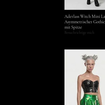
Aderlass Witch Mini La
Schnellansicht
Asymmetrischer Gothi
mit Spitze
Benachrichtige mich