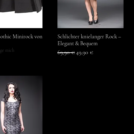
othic Minirock von
chnellansicht
Schlichter knielanger Rock –
Schnellansicht
Elegant & Bequem
ige mich
Standardpreis
Sale-Preis
69,90 €
49,90 €