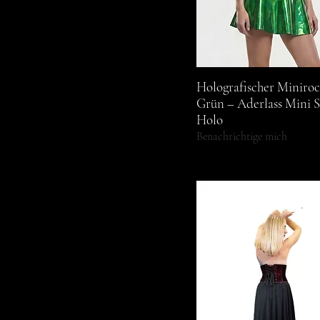
Holografischer Miniro
Schnellansicht
Grün – Aderlass Mini S
Holo
Benachrichtige mich