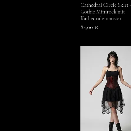
L
Cathedral Circle Skirt 
Schnellansicht
L/XL
Gothic Minirock mit
Kathedralenmuster
M
Preis
84,00 €
S
S/M
XL
XS
XXL