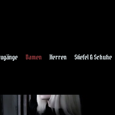
DARK OPULEN
DARK OPULEN
zugänge
Damen
Herren
Stiefel & Schuhe