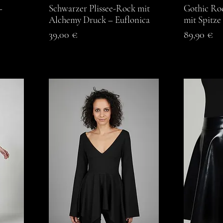
–
Schwarzer Plissee-Rock mit
Schnellansicht
Gothic Roc
S
Alchemy Druck – Euflonica
mit Spitze 
Preis
Preis
39,00 €
89,90 €