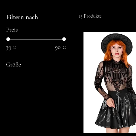
Filtern nach
15 Produkte
Preis
39 €
90 €
Größe
2XL
3XL
4XL
5XL
6XL
7XL