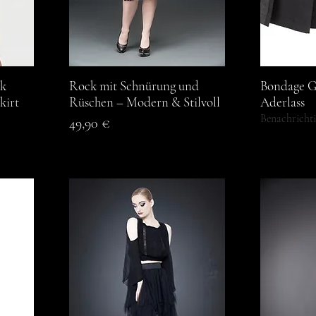
ck
Rock mit Schnürung und
Schnellansicht
Bondage G
S
kirt
Rüschen – Modern & Stilvoll
Aderlass
Benachricht
Preis
49,90 €