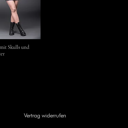
mit Skulls und
chnellansicht
er
Vertrag widerrufen