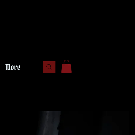
CE
CE
More