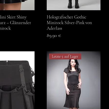
ini Skirt Shiny
chnellansicht
Holografischer Gothic
Schnellansicht
rz – Glänzender
Minirock Silver-Pink von
nirock
Aderlass
Preis
89,90 €
Letzte 5 auf Lager