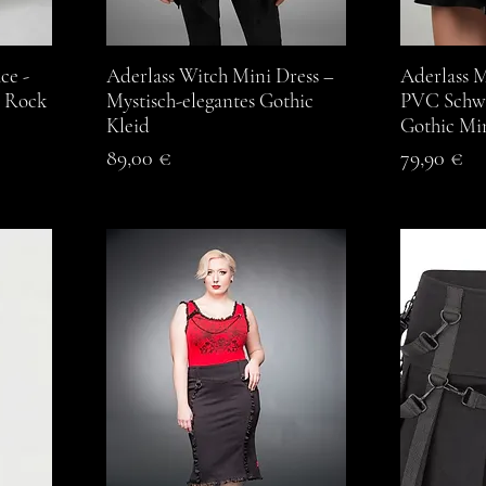
ce -
Aderlass Witch Mini Dress –
Schnellansicht
Aderlass M
S
c Rock
Mystisch-elegantes Gothic
PVC Schwa
Kleid
Gothic Mi
Preis
Preis
89,00 €
79,90 €