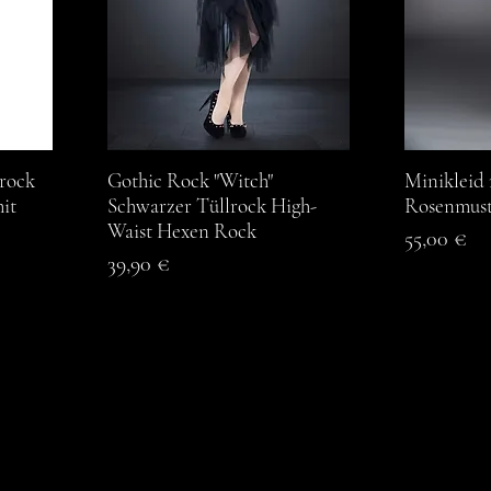
rock
Gothic Rock "Witch"
Schnellansicht
Minikleid 
S
mit
Schwarzer Tüllrock High-
Rosenmust
Waist Hexen Rock
Preis
55,00 €
Preis
39,90 €
DARK OPULENCE
DARK OPULENCE