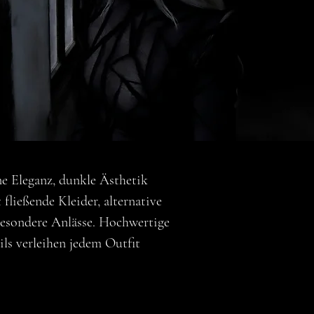
e Eleganz, dunkle Ästhetik
fließende Kleider, alternative
besondere Anlässe. Hochwertige
ls verleihen jedem Outfit
ile
Dark Deals
Gothic Accessoires
Gothic Bodys & Lingerie