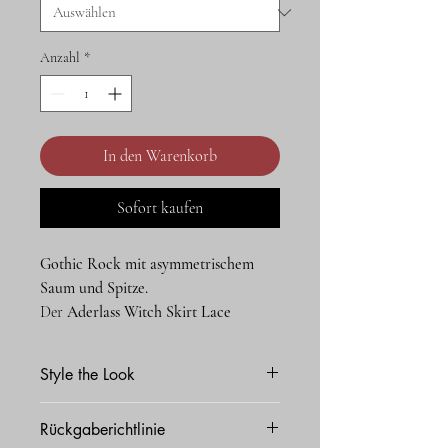
Anzahl
*
In den Warenkorb
Sofort kaufen
Gothic Rock mit asymmetrischem
Saum und Spitze.
Der
Aderlass Witch Skirt Lace
Schwarz
verbindet klassische Gothic-
Elemente mit einer fließenden,
Style the Look
asymmetrischen Silhouette.
Mehrlagiger Tüll und eine dekorative
Kombiniere
den
Gothic Rock
mit
Rückgaberichtlinie
Spitzenborte verleihen dem Rock eine
einem
Gothic Top
,
Corsage
,
Mesh-