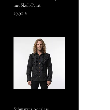
mit Skull-Print
Preis
29,90 €
Schwarzes Aderlass