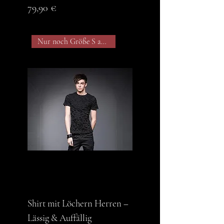
Preis
79,90 €
Nur noch Größe S auf Lager
Shirt mit Löchern Herren –
Lässig & Auffällig