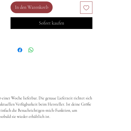
Metallhakenleiste geschlossen. Dadurch lässt
In den Warenkorb
sich das Korsett schnell und unkompliziert
anlegen, während die rückseitige Schnürung
Sofort kaufen
eine individuelle Anpassung an die
gewünschte Passform ermöglicht. So
bestimmst du selbst, wie eng das Korsett sitzt
und wie stark die Silhouette betont wird.
Im Inneren sorgen eingearbeitete Stäbchen
für zusätzliche Stabilität und eine
formgebende Wirkung. Sie unterstützen eine
aufrechte Haltung und verleihen dem Korsett
seine markante Linienführung. Das weiche
Innenfutter erhöht den Tragekomfort und
schützt die Haut auch bei längerer Tragezeit.
einer Woche lieferbar. Die genaue Lieferzeit richtet sich
Ob für Gothic Events, Festivals, Konzerte,
ktuellen Verfügbarkeit beim Hersteller. Ist deine Größe
Clubnächte oder als außergewöhnliches
einfach die Benachrichtigen-mich-Funktion, um
Statement-Piece im Alltag – dieses Herren
obald sie wieder erhältlich ist.
Gothic Korsett vereint dunkle Ästhetik,
Komfort und markantes Design.