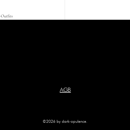
-Outfits
DARK OPULENCE
DARK OPULENCE
AGB
©2026 by dark-opulence.