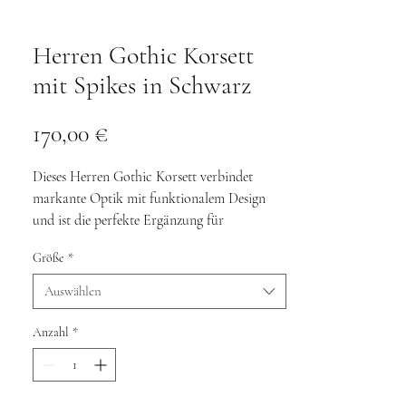
Herren Gothic Korsett
mit Spikes in Schwarz
Preis
170,00 €
Dieses Herren Gothic Korsett verbindet
markante Optik mit funktionalem Design
und ist die perfekte Ergänzung für
ausdrucksstarke Gothic-, Industrial- und
Größe
*
Alternative-Outfits. Die tiefschwarze
Oberfläche in Lederoptik wird durch
Auswählen
auffällige Spikes an den Schultern und
dekorative Metallnieten ergänzt, wodurch ein
Anzahl
*
kraftvoller Look mit unverwechselbarem
Charakter entsteht.
Die Frontseite wird über eine stabile