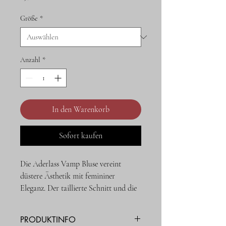
Größe
*
Anzahl
*
In den Warenkorb
Sofort kaufen
Die Aderlass Vamp Bluse vereint
düstere Ästhetik mit femininer
Eleganz. Der taillierte Schnitt und die
markanten Puffärmel verleihen dieser
schwarzen Gothic-Bluse eine
PRODUKTINFO
unverwechselbare Silhouette. Gefertigt