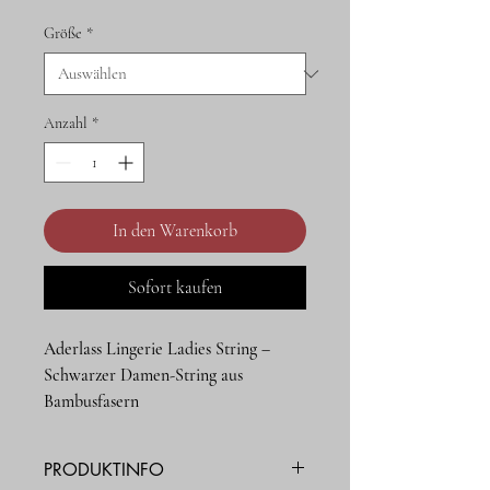
Größe
*
Anzahl
*
In den Warenkorb
Sofort kaufen
Aderlass Lingerie Ladies String –
Schwarzer Damen-String aus
Bambusfasern
Der Aderlass Lingerie Ladies String ist
aus 95 % Bambus und 5 % Elasthan
PRODUKTINFO
gefertigt. Der hohe Bambusanteil sorgt