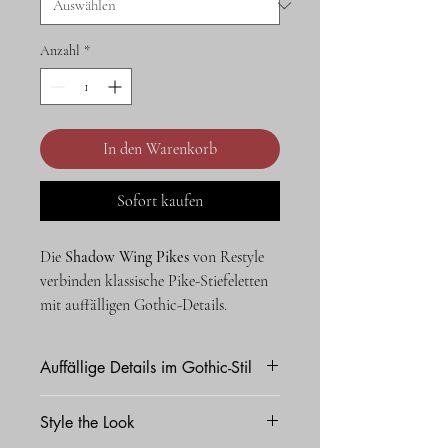
Anzahl
*
In den Warenkorb
Sofort kaufen
Die
Shadow Wing Pikes
von Restyle
verbinden klassische Pike-Stiefeletten
mit auffälligen Gothic-Details.
Charakteristisch sind die fest
angebrachten
3D-Fledermausflügel
,
Auffällige Details im Gothic-Stil
die sich seitlich vom Knöchel abheben
und dem Design eine
Gothic Stiefeletten mit fest
Style the Look
außergewöhnliche Silhouette verleihen.
angebrachten 3D-Fledermausflügeln
Kunstleder aus 100 % Polyurethan mit