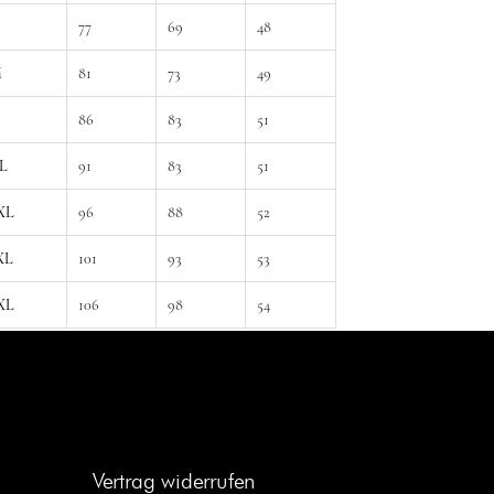
77
69
48
M
81
73
49
86
83
51
L
91
83
51
XL
96
88
52
XL
101
93
53
XL
106
98
54
Vertrag widerrufen