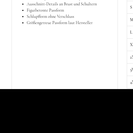
Ausschnitt-Details an Brust und Schultern
S
Figurbetonte Passform
Schlupfform ohne Verschluss
Größengetreue Passform laut Hersteller
L
X
2
3
4
DARK OPULENCE
DARK OPULENCE