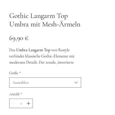
Gothic Langarm Top
Umbra mit Mesh-Ärmeln
Preis
69,90 €
Das
Umbra Langarm Top
von Restyle
verbindet klassische Gothic-Elemente mit
modernen Details. Der tonale, invertierte
Kathedralen-Spitzen-Shadowprint erzeugt
Größe
*
einen dezenten architektonischen Effekt und
verleiht dem Oberteil eine geheimnisvolle
Auswählen
Ausstrahlung. Zusammen mit den
transparenten Mesh-Ärmeln entsteht ein
Anzahl
*
Look, der sich ideal für Gothic Fashion,
Dark Romantic und Corpo Goth eignet.
Der hohe Kragen unterstreicht die elegante