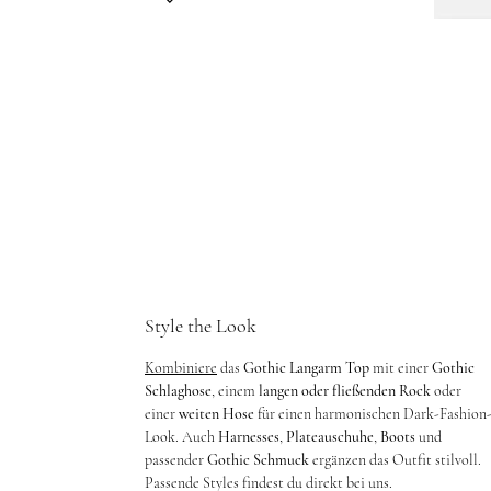
Style the Look
Kombiniere
das
Gothic Langarm Top
mit einer
Gothic
Schlaghose
, einem
langen oder fließenden Rock
oder
einer
weiten Hose
für einen harmonischen Dark-Fashion
Look. Auch
Harnesses
,
Plateauschuhe
,
Boots
und
passender
Gothic Schmuck
ergänzen das Outfit stilvoll.
Passende Styles findest du direkt bei uns.