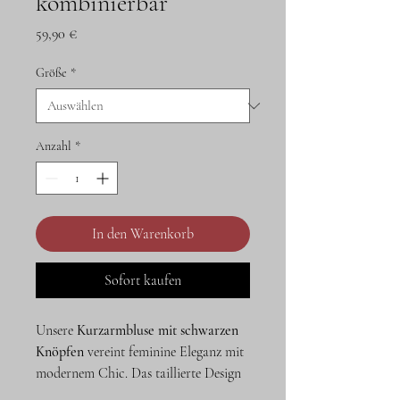
kombinierbar
Preis
59,90 €
Größe
*
Anzahl
*
In den Warenkorb
Sofort kaufen
Unsere
Kurzarmbluse mit schwarzen
Knöpfen
vereint feminine Eleganz mit
modernem Chic. Das taillierte Design
und der klassische Hemdkragen sorgen